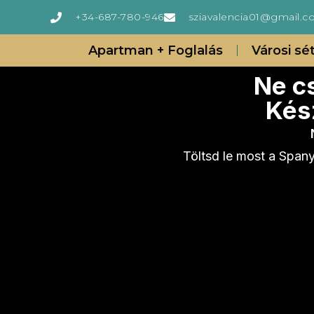
+34-687-780-946
sziavalencia01@gmail.
Apartman + Foglalás
Városi sé
Ne c
Kész
Töltsd le most a Spany