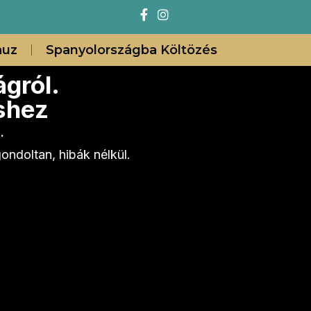
auz
Spanyolországba Költözés
gról.
éshez
.
ondoltan, hibák nélkül.