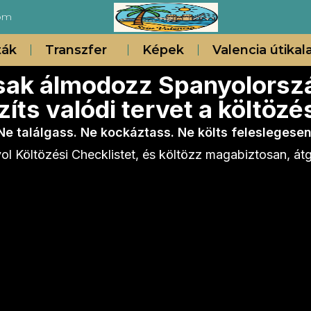
com
ták
Transzfer
Képek
Valencia útikal
sak álmodozz Spanyolorszá
íts valódi tervet a költöz
Ne találgass. Ne kockáztass. Ne költs feleslegesen
ol Költözési Checklistet, és költözz magabiztosan, átg