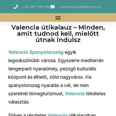
+34-687-780-946
sziavalencia01@gmail.com
Valencia útikalauz – Minden,
amit tudnod kell, mielőtt
útnak indulsz
Valencia Spanyolország
egyik
legsokszínűbb városa. Egyszerre mediterrán
tengerparti nyaralóhely, pezsgő kulturális
központ és élhető, zöld nagyváros. Ha
spanyolorszag nyaralás a cél, de nem
szeretnél tömegturizmust,
Valencia
tökéletes
választás.
Ebben a részletes
Valencia
útikalauzban