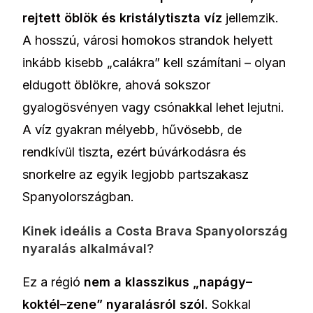
rejtett öblök és kristálytiszta víz
jellemzik.
A hosszú, városi homokos strandok helyett
inkább kisebb „calákra” kell számítani – olyan
eldugott öblökre, ahová sokszor
gyalogösvényen vagy csónakkal lehet lejutni.
A víz gyakran mélyebb, hűvösebb, de
rendkívül tiszta, ezért búvárkodásra és
snorkelre az egyik legjobb partszakasz
Spanyolországban.
Kinek ideális a Costa Brava Spanyolország
nyaralás alkalmával?
Ez a régió
nem a klasszikus „napágy–
koktél–zene” nyaralásról szól
. Sokkal