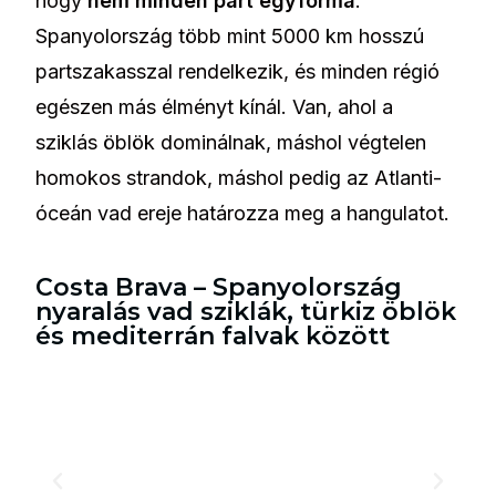
hogy
nem minden part egyforma
.
Spanyolország több mint 5000 km hosszú
partszakasszal rendelkezik, és minden régió
egészen más élményt kínál. Van, ahol a
sziklás öblök dominálnak, máshol végtelen
homokos strandok, máshol pedig az Atlanti-
óceán vad ereje határozza meg a hangulatot.
Costa Brava – Spanyolország
nyaralás vad sziklák, türkiz öblök
és mediterrán falvak között