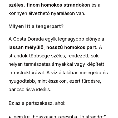
széles, finom homokos strandokon
és a
könnyen élvezhető nyaraláson van.
Milyen itt a tengerpart?
A Costa Dorada egyik legnagyobb előnye a
lassan mélyülő, hosszú homokos part
. A
strandok többsége széles, rendezett, sok
helyen természetes árnyékkal vagy kiépített
infrastruktúrával. A víz általában melegebb és
nyugodtabb, mint északon, ezért fürdésre,
pancsolásra ideális.
Ez az a partszakasz, ahol:
nem kell hosszasan keresni a „jó strandot”