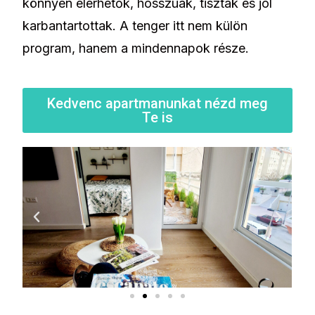
könnyen elérhetők, hosszúak, tiszták és jól
karbantartottak. A tenger itt nem külön
program, hanem a mindennapok része.
Kedvenc apartmanunkat nézd meg
Te is