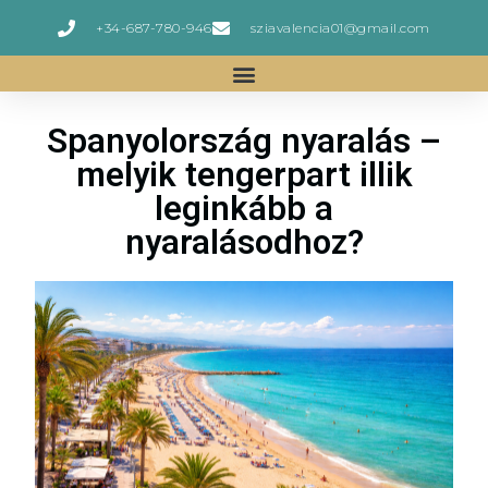
+34-687-780-946
sziavalencia01@gmail.com
Spanyolország nyaralás –
melyik tengerpart illik
leginkább a
nyaralásodhoz?