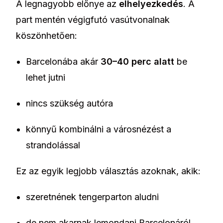
A legnagyobb előnye az
elhelyezkedés
. A
part mentén végigfutó vasútvonalnak
köszönhetően:
Barcelonába akár
30–40 perc alatt
be
lehet jutni
nincs szükség autóra
könnyű kombinálni a városnézést a
strandolással
Ez az egyik legjobb választás azoknak, akik:
szeretnének tengerparton aludni
de nem akarnak lemondani Barcelonáról