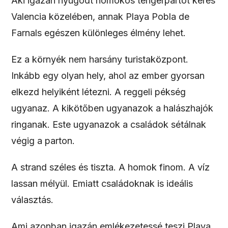
Aki igazán nyugodt homokos tengerpartot keres
Valencia közelében, annak Playa Pobla de
Farnals egészen különleges élmény lehet.
Ez a környék nem harsány turistaközpont.
Inkább egy olyan hely, ahol az ember gyorsan
elkezd helyiként létezni. A reggeli pékség
ugyanaz. A kikötőben ugyanazok a halászhajók
ringanak. Este ugyanazok a családok sétálnak
végig a parton.
A strand széles és tiszta. A homok finom. A víz
lassan mélyül. Emiatt családoknak is ideális
választás.
Ami azonban igazán emlékezetessé teszi Playa