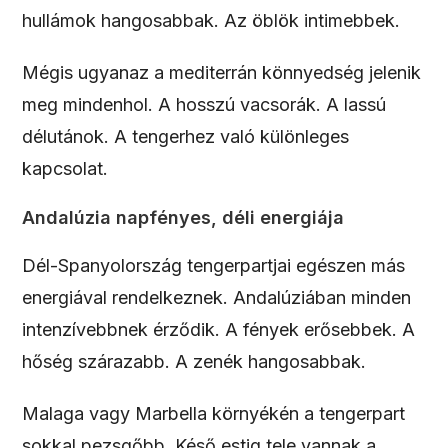
hullámok hangosabbak. Az öblök intimebbek.
Mégis ugyanaz a mediterrán könnyedség jelenik
meg mindenhol. A hosszú vacsorák. A lassú
délutánok. A tengerhez való különleges
kapcsolat.
Andalúzia napfényes, déli energiája
Dél-Spanyolország tengerpartjai egészen más
energiával rendelkeznek. Andalúziában minden
intenzívebbnek érződik. A fények erősebbek. A
hőség szárazabb. A zenék hangosabbak.
Malaga vagy Marbella környékén a tengerpart
sokkal pezsgőbb. Késő estig tele vannak a