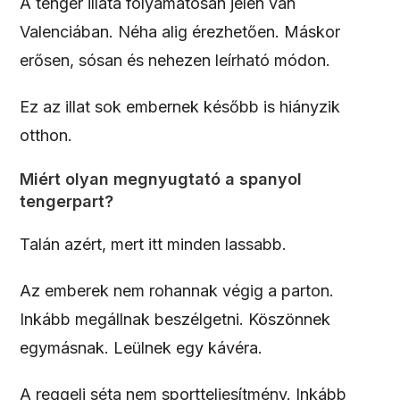
A tenger illata folyamatosan jelen van
Valenciában. Néha alig érezhetően. Máskor
erősen, sósan és nehezen leírható módon.
Ez az illat sok embernek később is hiányzik
otthon.
Miért olyan megnyugtató a spanyol
tengerpart?
Talán azért, mert itt minden lassabb.
Az emberek nem rohannak végig a parton.
Inkább megállnak beszélgetni. Köszönnek
egymásnak. Leülnek egy kávéra.
A reggeli séta nem sportteljesítmény. Inkább