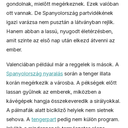
gondolnak, mielőtt megérkeznek. Ezek valóban
ott vannak. De Spanyolország partvidékének
igazi varázsa nem pusztán a látványban rejlik.
Hanem abban a lassú, nyugodt életérzésben,
amit szinte az első nap után elkezd átvenni az
ember.
Valenciában például már a reggelek is mások. A
Spanyolország nyaralás
során a tenger illata
korán megérkezik a városba. A pékségek előtt
lassan gyűlnek az emberek, miközben a
kávégépek hangja összekeveredik a sirályokkal.
A pálmafák alatt bicikliző helyiek nem sietnek
sehova. A
tengerpart
pedig nem külön program.