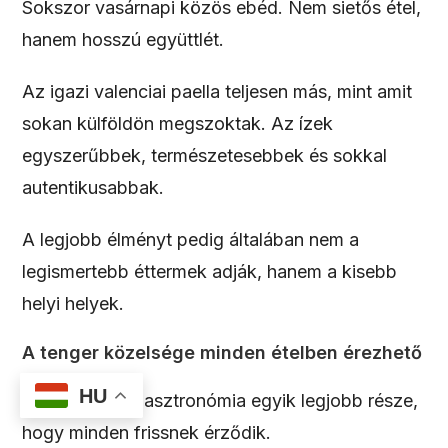
Sokszor vasárnapi közös ebéd. Nem sietős étel,
hanem hosszú együttlét.
Az igazi valenciai paella teljesen más, mint amit
sokan külföldön megszoktak. Az ízek
egyszerűbbek, természetesebbek és sokkal
autentikusabbak.
A legjobb élményt pedig általában nem a
legismertebb éttermek adják, hanem a kisebb
helyi helyek.
A tenger közelsége minden ételben érezhető
HU
A mediterrán gasztronómia egyik legjobb része,
hogy minden frissnek érződik.