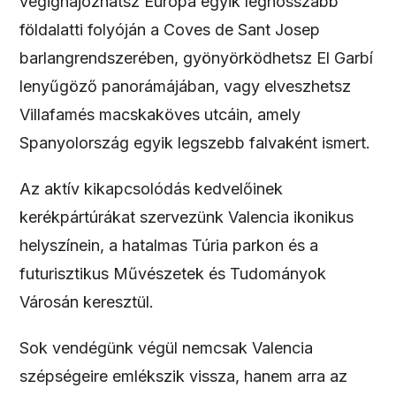
végighajózhatsz Európa egyik leghosszabb
földalatti folyóján a Coves de Sant Josep
barlangrendszerében, gyönyörködhetsz El Garbí
lenyűgöző panorámájában, vagy elveszhetsz
Villafamés macskaköves utcáin, amely
Spanyolország egyik legszebb falvaként ismert.
Az aktív kikapcsolódás kedvelőinek
kerékpártúrákat szervezünk Valencia ikonikus
helyszínein, a hatalmas Túria parkon és a
futurisztikus Művészetek és Tudományok
Városán keresztül.
Sok vendégünk végül nemcsak Valencia
szépségeire emlékszik vissza, hanem arra az