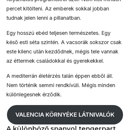
percet kitölteni. Az emberek sokkal jobban
tudnak jelen lenni a pillanatban.
Egy hosszú ebéd teljesen természetes. Egy
késő esti séta szintén. A vacsorák sokszor csak
este kilenc után kezdődnek, mégis tele vannak
az éttermek családokkal és gyerekekkel.
A mediterrán életérzés talán éppen ebből áll.
Nem történik semmi rendkívüli. Mégis minden
különlegesnek érződik.
VALENCIA KÖRNYÉKE LÁTNIVALÓK
A különböző spanyol tengerpart