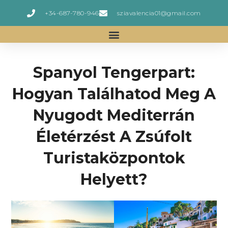
+34-687-780-946
sziavalencia01@gmail.com
Spanyol Tengerpart:
Hogyan Találhatod Meg A
Nyugodt Mediterrán
Életérzést A Zsúfolt
Turistaközpontok
Helyett?