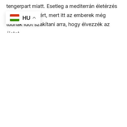
tengerpart miatt. Esetleg a mediterrán életérzés
miatt. Vagy azért, mert itt az emberek még
HU
tudnak időt szakítani arra, hogy élvezzék az
életet.
Ha pedig olyan romantikus szállást kerestek,
ahol a tengerpart közelsége, a magyar segítség
és a különleges programok egyszerre vannak
jelen, szeretettel várunk benneteket a
tengerparti La Pobla de Farnalsban található
apartmanunkban.
Nézd meg
itt
!