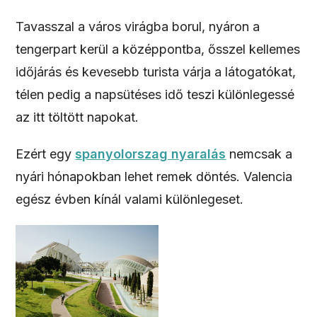
Tavasszal a város virágba borul, nyáron a
tengerpart kerül a középpontba, ősszel kellemes
időjárás és kevesebb turista várja a látogatókat,
télen pedig a napsütéses idő teszi különlegessé
az itt töltött napokat.
Ezért egy
spanyolorszag nyaralás
nemcsak a
nyári hónapokban lehet remek döntés. Valencia
egész évben kínál valami különlegeset.