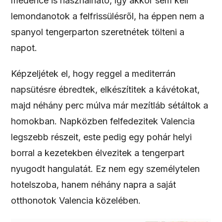
medence is használható, így akkor sem kell
lemondanotok a felfrissülésről, ha éppen nem a
spanyol tengerparton szeretnétek tölteni a
napot.
Képzeljétek el, hogy reggel a mediterrán
napsütésre ébredtek, elkészítitek a kávétokat,
majd néhány perc múlva már mezítláb sétáltok a
homokban. Napközben felfedezitek Valencia
legszebb részeit, este pedig egy pohár helyi
borral a kezetekben élvezitek a tengerpart
nyugodt hangulatát. Ez nem egy személytelen
hotelszoba, hanem néhány napra a saját
otthonotok Valencia közelében.