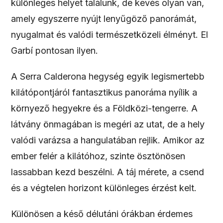
különleges helyet találunk, de kevés olyan van,
amely egyszerre nyújt lenyűgöző panorámát,
nyugalmat és valódi természetközeli élményt. El
Garbí pontosan ilyen.
A Serra Calderona hegység egyik legismertebb
kilátópontjáról fantasztikus panoráma nyílik a
környező hegyekre és a Földközi-tengerre. A
látvány önmagában is megéri az utat, de a hely
valódi varázsa a hangulatában rejlik. Amikor az
ember felér a kilátóhoz, szinte ösztönösen
lassabban kezd beszélni. A táj mérete, a csend
és a végtelen horizont különleges érzést kelt.
Különösen a késő délutáni órákban érdemes